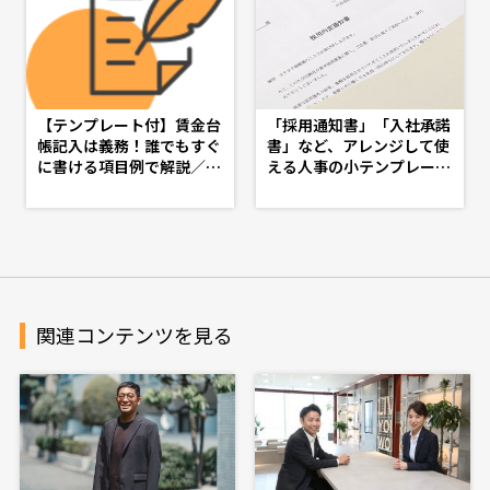
【テンプレート付】賃金台
「採用通知書」「入社承諾
帳記入は義務！誰でもすぐ
書」など、アレンジして使
に書ける項目例で解説／社
える人事の小テンプレート
労士監修 - d's JOURNAL
特集 - d's JOURNAL（ds
（dsj）- 理想の人事へ、シ
j）- 理想の人事へ、ショー
ョートカット
トカット
関連コンテンツを見る