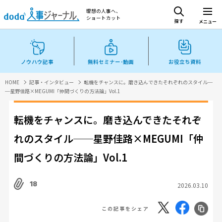
理想の人事へ、
ショートカット
探す
メニュー
ノウハウ記事
無料セミナー･動画
お役立ち資料
HOME
記事・インタビュー
転機をチャンスに。磨き込んできたそれぞれのスタイル─
─星野佳路×MEGUMI「仲間づくりの方法論」Vol.1
転機をチャンスに。磨き込んできたそれぞ
れのスタイル──星野佳路×MEGUMI「仲
間づくりの方法論」Vol.1
18
2026.03.10
この記事をシェア