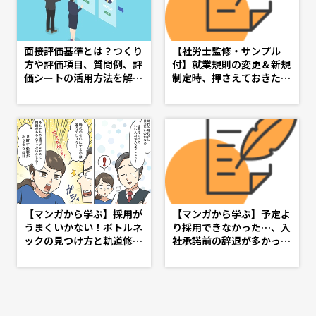
面接評価基準とは？つくり
【社労士監修・サンプル
方や評価項目、質問例、評
付】就業規則の変更＆新規
価シートの活用方法を解説
制定時、押さえておきたい
- doda人事ジャーナル - 理
基礎知識 - d's JOURNAL
MEGUMI：
意外でした。「この年はこれだけの施設をつくっ
想の人事へ、ショートカッ
（dsj）- 理想の人事へ、シ
て」と、すごく緻密に計画を立て、常に念頭に置かれているの
ト
ョートカット
かと思っていましたから。
【マンガから学ぶ】採用が
【マンガから学ぶ】予定よ
うまくいかない！ボトルネ
り採用できなかった…、入
ックの見つけ方と軌道修正
社承諾前の辞退が多かっ
策 -第４話-
た…を繰り返さない採用の
見直し・入社承諾フォロー
策 -第６話-