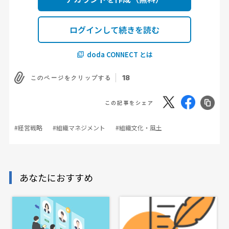
変化だったのではないでしょうか。
星野：
いま星野リゾートとしては、国内外で74の施設を運営
ログインして続きを読む
していますが、「何年までに施設数をどのくらい増やし、売り
doda CONNECT とは
上げをどれだけ伸ばそう」というようなことを計画したことは
ありません。持続可能な競争力を持つ企業を目指し、目先の目
18
このページをクリップする
標や課題を必死に解決していったら、結果的にいまのスタイル
にたどり着いたという感覚です。もちろん、競争相手のことは
この記事をシェア
常に意識していますし、そこに負けない実力をつけることが持
続可能な競争力につながるのですが、施設数、売上高、利益な
#経営戦略
#組織マネジメント
#組織文化・風土
どの数値目標は設定していません。
あなたにおすすめ