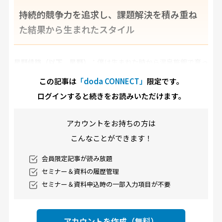
持続的競争力を追求し、課題解決を積み重ね
た結果から生まれたスタイル
星野佳路（以下、星野）：
僕は生まれた時から温泉旅館で育っ
たので、何をするにも「後継者である」ということが前提にあ
この記事は
「doda CONNECT」
限定です。
りました。祖父は僕を名前ではなく「4代目です」と人に紹介
ログインすると続きをお読みいただけます。
していましたから、物心がついた頃から「自分は4代目になる
んだ」と信じていましたね。なので、大きな転機というものは
アカウントをお持ちの方は
実はないんです。4代目になるために学校に行き、勉強をし、
こんなことができます！
家業に戻ってきたという感じです。中心には常に温泉旅館があ
会員限定記事が読み放題
り、ホテルがあり、観光という大きなテーマがあった。非常に
セミナー＆資料の履歴管理
分かりやすいキャリアを辿ってきたと思います。
セミナー＆資料申込時の一部入力項目が不要
MEGUMI：
でも、それまでの旅館のスタイルから「星野リゾー
ト」というブランドに育て上げられましたよね。そこは大きな
アカウントを作成（無料）