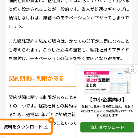
嘱託社員の賃金は、正社員としてはたらいていたときと比べる
と低く設定されることが一般的です。当人が処遇のギャップに
納得しなければ、業務へのモチベーションが下がってしまうで
しょう。
また嘱託契約を結んだ場合は、かつての部下が上司になること
も考えられます。こうした立場の逆転も、嘱託社員のプライド
を傷付け、モチベーションの低下を招く要因となり得ます。
契約期間に制限がある
契約期間に関する制限があることも、嘱託社員を雇うデメリッ
【中小企業向け】
トの一つです。嘱託社員との契約は一般的に有期雇用契約とな
賃上げに直結する施策に加え、賃上げ
の持続性を支える関連施策をわかりや
るため、通常は1年ごとに契約更新が必要となり、その都度、
すく紹介します
×
面談や契約書の取り交わしといった事務手続きの手間が生じま
資料をダウンロード
資料ダウンロード
す。