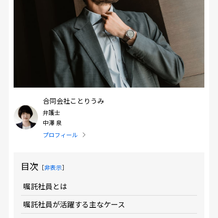
合同会社ことりうみ
弁護士
中澤 泉
プロフィール
目次
［
非表示
］
嘱託社員とは
嘱託社員が活躍する主なケース