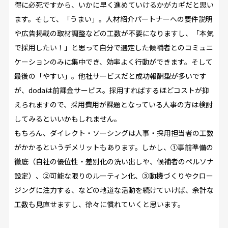
得に必死ですから、いかに早く進めていけるかがカギだと思い
ます。そして、「うまい」。人材紹介パートナーへの要件説明
や広告掲載の取材調整などの工数が不要になりますし、「本気
で採用したい！」と思って自分で選定した候補者とのコミュニ
ケーションのみに集中でき、効率よく行動ができます。そして
最後の「やすい」。他社サービスだと成功報酬型が多いです
が、dodaは前課金サービス。採用すればするほどコストが抑
えられますので、採用費用が課題となっている人事の方は検討
してみるといいかもしれません。
もちろん、ダイレクト・ソーシングは人事・採用担当者の工数
がかかるというデメリットもあります。しかし、①事前準備の
徹底（自社の優位性・差別化の洗い出しや、候補者のペルソナ
設定）、②可能な限りのルーティン化、③動機づくりやクロー
ジングに注力する、などの地道な活動を続けていけば、余計な
工数も見直せますし、徐々に慣れていくと思います。