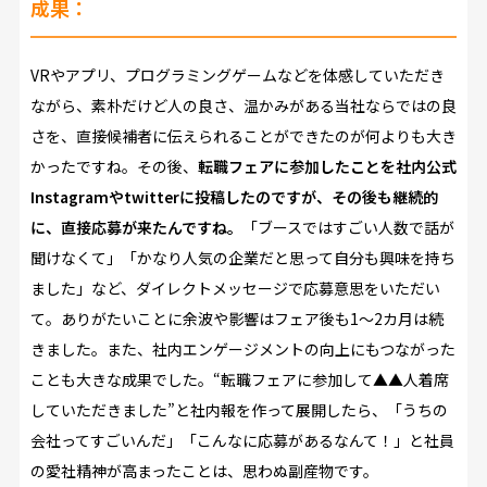
成果：
VRやアプリ、プログラミングゲームなどを体感していただき
ながら、素朴だけど人の良さ、温かみがある当社ならではの良
さを、直接候補者に伝えられることができたのが何よりも大き
かったですね。その後、
転職フェアに参加したことを社内公式
Instagramやtwitterに投稿したのですが、その後も継続的
に、直接応募が来たんですね。
「ブースではすごい人数で話が
聞けなくて」「かなり人気の企業だと思って自分も興味を持ち
ました」など、ダイレクトメッセージで応募意思をいただい
て。ありがたいことに余波や影響はフェア後も1～2カ月は続
きました。また、社内エンゲージメントの向上にもつながった
ことも大きな成果でした。“転職フェアに参加して▲▲人着席
していただきました”と社内報を作って展開したら、「うちの
会社ってすごいんだ」「こんなに応募があるなんて！」と社員
の愛社精神が高まったことは、思わぬ副産物です。