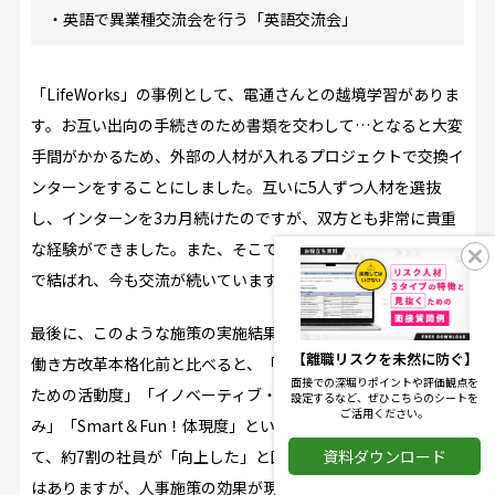
・英語で異業種交流会を行う「英語交流会」
「LifeWorks」の事例として、電通さんとの越境学習がありま
す。お互い出向の手続きのため書類を交わして…となると大変
手間がかかるため、外部の人材が入れるプロジェクトで交換イ
ンターンをすることにしました。互いに5人ずつ人材を選抜
し、インターンを3カ月続けたのですが、双方とも非常に貴重
な経験ができました。また、そこで知り合った人たちは強い絆
で結ばれ、今も交流が続いています。
最後に、このような施策の実施結果を共有します。
【離職リスクを未然に防ぐ】
働き方改革本格化前と比べると、「業務生産性」「自己成長の
面接での深堀りポイントや評価観点を
ための活動度」「イノベーティブ・クリエイティブな取り組
設定するなど、ぜひこちらのシートを
ご活用ください。
み」「Smart＆Fun！体現度」といった4つのKPIすべてにおい
資料ダウンロード
て、約7割の社員が「向上した」と回答しました。少しずつで
はありますが、人事施策の効果が現れてきているのではないか