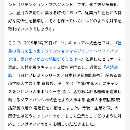
ント（リテンション・マネジメント）です。働き方が多様化
し、雇用の流動性が高まる時代において、従業員と会社との良
好な関係性を構築し、それを保っていくにはどのような対策を
取ればいいのでしょうか。
そこで、2019年8月29日パーソルキャリア株式会社では、『
社
員の活力を生み出すリテンションマネジメント～ソフトバン
ク流、働きがいがある組織づくりとは～
』と題したセミナーを
実施。人材定着やキャリア支援を専門とし、近著に『
連鎖退
職
』（日経プレミアシリーズ／日本経済新聞出版社）がある青
山学院大学の山本 寛教授、そして＜「挑戦する人」にチャン
スを＞という人事ポリシーを掲げ、活力あふれる組織を追求し
続けるソフトバンク株式会社より人事本部 組織人事統括部 統
括部長の足立 竜治氏をお招きしました。今後「企業と個」の
関係性はどうなっていくのか、そして企業としてどのように対
応していけばいいのかをお話しいただきました。