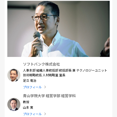
ソフトバンク株式会社
人事本部 組織人事統括部 統括部長 兼 テクノロジーユニット
技術戦略統括 人材戦略室 室長
足立 竜治
プロフィール
青山学院大学 経営学部 経営学科
教授
山本 寛
プロフィール