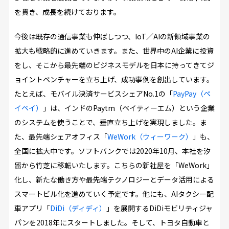
を貫き、成長を続けております。
今後は既存の通信事業も伸ばしつつ、IoT／AIの新領域事業の
拡大も戦略的に進めていきます。また、世界中のAI企業に投資
をし、そこから最先端のビジネスモデルを日本に持ってきてジ
ョイントベンチャーを立ち上げ、成功事例を創出しています。
たとえば、モバイル決済サービスシェアNo.1の「
PayPay（ペ
イペイ）
」は、インドのPaytm（ペイティーエム）という企業
のシステムを使うことで、垂直立ち上げを実現しました。ま
た、最先端シェアオフィス「
WeWork（ウィーワーク）
」も、
全国に拡大中です。ソフトバンクでは2020年10月、本社を汐
留から竹芝に移転いたします。こちらの新社屋を「WeWork」
化し、新たな働き方や最先端テクノロジーとデータ活用による
スマートビル化を進めていく予定です。他にも、AIタクシー配
車アプリ「
DiDi（ディディ）
」を展開するDiDiモビリティジャ
パンを2018年にスタートしました。そして、トヨタ自動車と