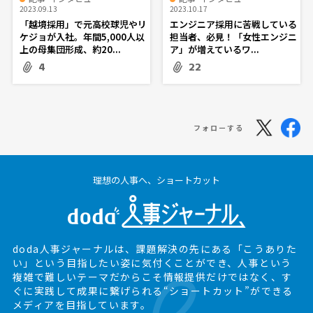
2023.09.13
2023.10.17
「越境採用」で元高校球児やリ
エンジニア採用に苦戦している
ケジョが入社。年間5,000人以
担当者、必見！「女性エンジニ
上の母集団形成、約20...
ア」が増えているワ...
4
22
フォローする
理想の人事へ、ショートカット
doda人事ジャーナルは、課題解決の先にある
「こうありた
い」という目指したい姿に気付くことができ、
人事という
複雑で難しいテーマだからこそ情報提供だけではなく、
す
ぐに実践して成果に繋げられる“ショートカット”ができる
メディアを目指しています。