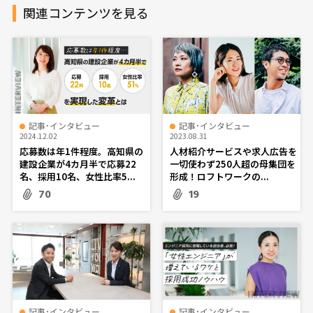
関連コンテンツを見る
記事･インタビュー
記事･インタビュー
2024.12.02
2023.08.31
応募数は年1件程度。高知県の
人材紹介サービスや求人広告を
建設企業が4カ月半で応募22
一切使わず250人超の母集団を
名、採用10名、女性比率5...
形成！ロフトワークの...
70
19
記事･インタビュー
記事･インタビュー