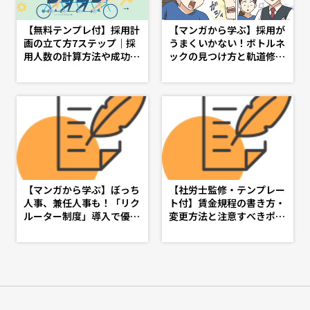
【無料テンプレ付】採用計
【マンガから学ぶ】採用が
画の立て方7ステップ｜採
うまくいかない！ボトルネ
用人数の計算方法や成功の
ックの見つけ方と軌道修正
ポイントを解説 - doda人
策 -第４話-
事ジャーナル - 理想の人事
へ、ショートカット
【マンガから学ぶ】ぼっち
【社労士監修・テンプレー
人事、兼任人事も！「リク
ト付】賃金規程の書き方・
ルーター制度」導入で優秀
変更方法と注意すべきポイ
な人材を採用しよう -第５
ント - d's JOURNAL（ds
話-
j）- 理想の人事へ、ショー
トカット