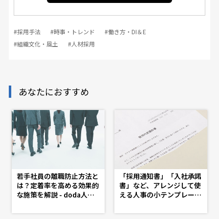
#採用手法
#時事・トレンド
#働き方・DI＆E
#組織文化・風土
#人材採用
あなたにおすすめ
若手社員の離職防止方法と
「採用通知書」「入社承諾
は？定着率を高める効果的
書」など、アレンジして使
な施策を解説 - doda人事
える人事の小テンプレート
ジャーナル - 理想の人事
特集 - d's JOURNAL（ds
へ、ショートカット
j）- 理想の人事へ、ショー