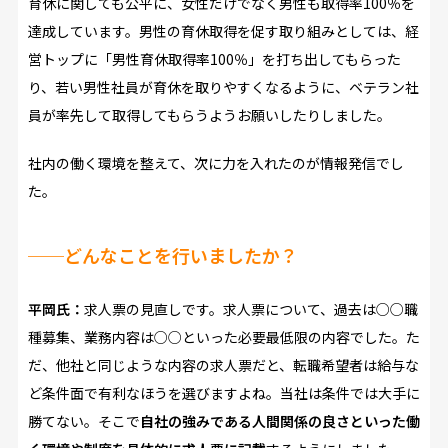
育休に関しても公平に、女性だけでなく男性も取得率100％を
達成しています。男性の育休取得を促す取り組みとしては、経
営トップに「男性育休取得率100％」を打ち出してもらった
り、若い男性社員が育休を取りやすくなるように、ベテラン社
員が率先して取得してもらうようお願いしたりしました。
社内の働く環境を整えて、次に力を入れたのが情報発信でし
た。
──どんなことを行いましたか？
平岡氏：
求人票の見直しです。求人票について、過去は○○職
種募集、業務内容は○○といった必要最低限の内容でした。た
だ、他社と同じような内容の求人票だと、転職希望者は給与な
ど条件面で有利なほうを選びますよね。当社は条件では大手に
勝てない。そこで
自社の強みである人間関係の良さといった働