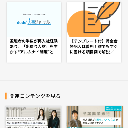
トカット
退職者の半数が再入社経験
【テンプレート付】賃金台
あり。「出戻り人材」を生
帳記入は義務！誰でもすぐ
かす“アルムナイ制度”とは
に書ける項目例で解説／社
- doda人事ジャーナル - 理
労士監修 - d's JOURNAL
想の人事へ、ショートカッ
（dsj）- 理想の人事へ、シ
ト
ョートカット
関連コンテンツを見る