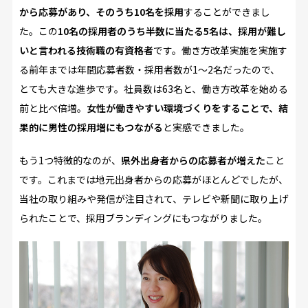
から応募があり、そのうち10名を採用
することができまし
た。この
10名の採用者のうち半数に当たる5名は、採用が難し
いと言われる技術職の有資格者
です。働き方改革実施を実施す
る前年までは年間応募者数・採用者数が1～2名だったので、
とても大きな進歩です。社員数は63名と、働き方改革を始める
前と比べ倍増。
女性が働きやすい環境づくりをすることで、結
果的に男性の採用増にもつながる
と実感できました。
もう1つ特徴的なのが、
県外出身者からの応募者が増えた
こと
です。これまでは地元出身者からの応募がほとんどでしたが、
当社の取り組みや発信が注目されて、テレビや新聞に取り上げ
られたことで、採用ブランディングにもつながりました。