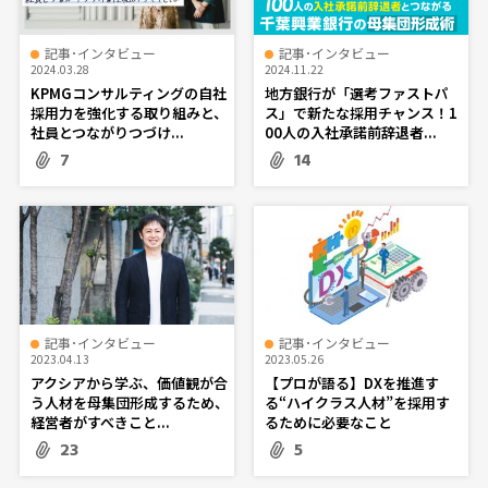
記事･インタビュー
記事･インタビュー
2024.03.28
2024.11.22
KPMGコンサルティングの自社
地方銀行が「選考ファストパ
採用力を強化する取り組みと、
ス」で新たな採用チャンス！1
社員とつながりつづけ...
00人の入社承諾前辞退者...
7
14
記事･インタビュー
記事･インタビュー
2023.04.13
2023.05.26
アクシアから学ぶ、価値観が合
【プロが語る】DXを推進す
う人材を母集団形成するため、
る“ハイクラス人材”を採用す
経営者がすべきこと...
るために必要なこと
23
5