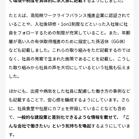
く環境や制度を具体的に求人票に記載
するようにしました。
たとえば、高知県ワークライフバランス推進企業に認証されて
いることや、入社後研修・1on1制度などといった入社後に社
員をフォローするための制度が充実していること。また、年齢
層が高い人の有休取得推進のために設定した孫活休（GG休）
なども記載しました。これらの取り組みをただ記載するのでは
なく、社員の発案で生まれた施策であることを記載し、こうし
た取り組みから社員の声を大切にしているという社風も伝えま
した。
ほかにも、出産や病気をした社員に配慮した働き方の事例など
も記載することで、安心感を醸成するようにしています。さら
に、社員食堂や社屋にカフェを併設していることなども含め
て、
一般的な建設業と差別化できるような情報を載せて、「こ
んな会社で働きたい」という気持ちを喚起
するようにしていま
す。