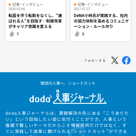
記事･インタビュー
記事･インタビュー
2020.03.06
2017.07.27
転居を伴う転勤をなくし、“選
DeNA小林氏が実践する、社内
ばれる人”を目指す―制度改革
の協力体制を高めるコミュニケ
がキャリア意識を変える
ーション・ルール作り
1
5
フォローする
理想の人事へ、ショートカット
doda人事ジャーナルは、課題解決の先にある
「こうありた
い」という目指したい姿に気付くことができ、
人事という
複雑で難しいテーマだからこそ情報提供だけではなく、
す
ぐに実践して成果に繋げられる“ショートカット”ができる