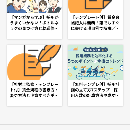
【マンガから学ぶ】採用が
【テンプレート付】賃金台
うまくいかない！ボトルネ
帳記入は義務！誰でもすぐ
ックの見つけ方と軌道修正
に書ける項目例で解説／社
策 -第４話-
労士監修 - d's JOURNAL
（dsj）- 理想の人事へ、シ
ョートカット
【社労士監修・テンプレー
【無料テンプレ付】採用計
ト付】賃金規程の書き方・
画の立て方7ステップ｜採
変更方法と注意すべきポイ
用人数の計算方法や成功の
ント - d's JOURNAL（ds
ポイントを解説 - doda人
j）- 理想の人事へ、ショー
事ジャーナル - 理想の人事
トカット
へ、ショートカット