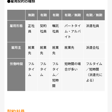
●雇用契約の種類
無期
有期
有期
有期／無期
有期／無期
雇用形態
正社
契約
嘱託
パートタイ
派遣社員
員
社員
社員
ム・アルバ
イト
雇用主
就業
就業
就業
就業先
派遣会社
先
先
先
労働時間
フル
フル
フル
短時間の場
フルタイム
タイ
タイ
タイ
合が多い
／短時間
ム
ム
ム／
（派遣元に
短時
よる）
間
契約社員