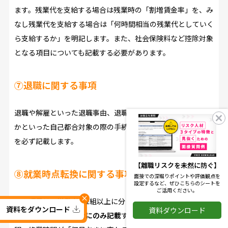
ます。残業代を支給する場合は残業時の「割増賃金率」を、み
なし残業代を支給する場合は「何時間相当の残業代としていく
ら支給するか」を明記します。また、社会保険料など控除対象
となる項目についても記載する必要があります。
⑦退職に関する事項
退職や解雇といった退職事由、退職の何日前までに連絡が必要
かといった自己都合対象の際の手続きなど、退職に関する事項
を必ず記載します。
【離職リスクを未然に防ぐ】
⑧就業時点転換に関する事項
面接での深堀りポイントや評価観点を
設定するなど、ぜひこちらのシートを
ご活用ください。
×
この項目は、労働者を2組以上に分けて就業させる、いわゆる
資料をダウンロード
資料ダウンロード
交替制勤務がある場合にのみ記載
する必要があります。始業時