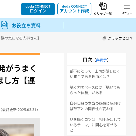
doda CONNECT
doda CONNECT
ログイン
アカウント作成
メニュー
クリップ一覧
お役立ち資料
回 隣の気になる人事さん】
クリップとは？
目次
［
非表示
］
発がうまく
部下にとって、上司が話しにく
い相手である理由とは？
ばし方【連
聴く力のベースには「聴いても
らった体験」がある
自分自身の本当の感情に気付け
ば部下との関係性が変わる
7（最終更新 2025.03.31）
話を聴くコツは「相手が出して
いるテーマ」に関心を寄せるこ
と