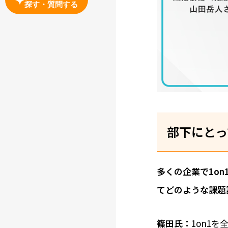
探す・質問する
部下にとっ
――多くの企業で1
てどのような課題
篠田氏：
1on1