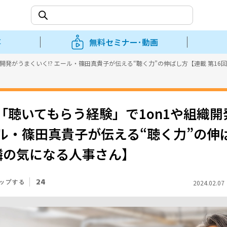
事
無料セミナー･動画
開発がうまくいく!? エール・篠田真貴子が伝える“聴く力”の伸ばし方【連載 第16
「聴いてもらう経験」で1on1や組織開
エール・篠田真貴子が伝える“聴く力”の伸
 隣の気になる人事さん】
24
2024.02.0
ップする