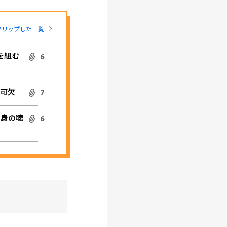
クリップした一覧
を組む
6
不可欠
7
自身の聴
6