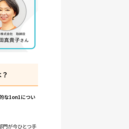
は？
的な1on1につい
部門が今ひとつ手