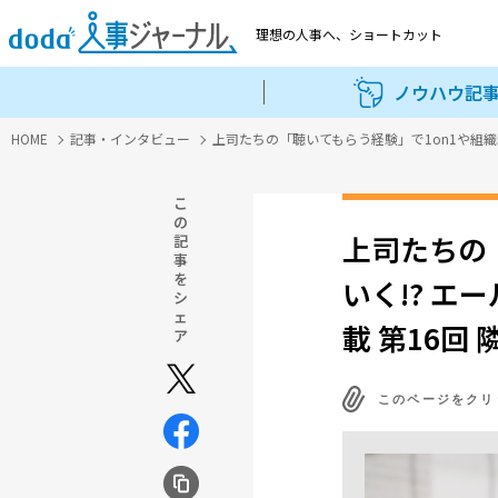
理想の人事へ、
ショートカット
ノウハウ記
HOME
記事・インタビュー
上司たちの「聴いてもらう経験」で1on1や組織
こ
の
上司たちの
記
事
を
いく!? 
シ
ェ
載 第16回
ア
このページをクリ