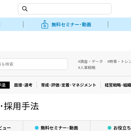
事
無料セミナー･動画
#調査・データ
#時事・トレ
#人事戦略
手法
面接･選考
育成･評価･定着･マネジメント
経営戦略･組
･採用手法
ビュー
無料セミナー･
動画
お役立