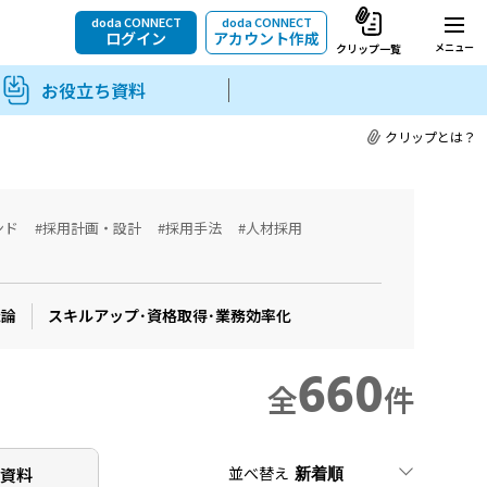
doda CONNECT
doda CONNECT
ログイン
アカウント作成
メニュー
クリップ一覧
お役立ち資料
クリップとは？
ンド
#採用計画・設計
#採用手法
#人材採用
織論
スキルアップ･資格取得･業務効率化
660
全
件
並べ替え
ち
資料