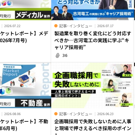
記事･インタビュー
2026.07.22
2026.07.17
ーケットレポート】メデ
製造業を取り巻く変化にどう対応す
026年7月号)
べきか─古河電工の実践に学ぶ“キ
ャリア採用術”
36
記事･インタビュー
2026.08.06
2026.06.23
ーケットレポート】不動
企画職採用で失敗しないために――人事
年6月号)
と現場で押さえるべき採用のポイン
ト