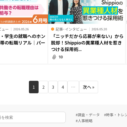
ビュー
記事･インタビュー
2026.05.26
2026.05.20
齢・学生の就職へのホン
「ニッチだから応募が来ない」から
世帯の転職リアル｜パー
脱却！Shippioの異業種人材を惹き
つける採用術...
10
1
2
3
4
…
次へ »
#調査・データ
#時事・トレ
#人事戦略