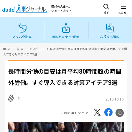
理想の人事へ、
ショートカット
探す
メニュー
ノウハウ記事
無料セミナー･動画
お役立ち資料
HOME
記事・インタビュー
長時間労働の目安は月平均80時間超の時間外労働。すぐ導
入できる対策アイデア9選
長時間労働の目安は月平均80時間超の時間
外労働。すぐ導入できる対策アイデア9選
1
2019.10.16
この記事をシェア