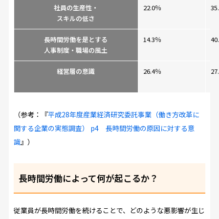
社員の生産性・
22.0％
35
スキルの低さ
長時間労働を是とする
14.3％
40
人事制度・職場の風土
経営層の意識
26.4％
27
（参考：『
平成28年度産業経済研究委託事業（働き方改革に
関する企業の実態調査） p4 長時間労働の原因に対する意
識
』）
長時間労働によって何が起こるか？
従業員が長時間労働を続けることで、どのような悪影響が生じ