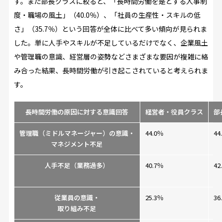
す。また部長クラスに絞ると、「長時間労働を是とする人事制
度・職場の風土」（40.0％）、「社員の生産性・スキルの低
さ」（35.7％）という回答が全体に比べて多い傾向が見られま
した。単に人手やスキルが不足しているだけでなく、企業風土
や管理職の意識、経営層の姿勢などさまざまな要因が複雑に絡
み合った結果、長時間労働が引き起こされていると考えられま
す。
長時間労働の原因に対する意識回答
経営者・役員クラス
部
管理職（ミドルマネージャー）の意識・
44.0％
44
マネジメント不足
人手不足（業務過多）
40.7％
42
従業員の意識・
25.3％
36
取り組み不足