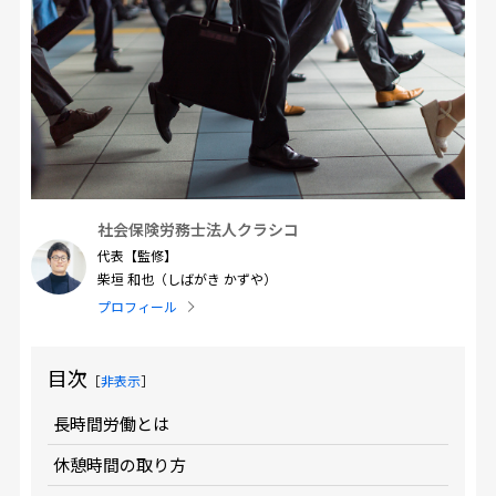
社会保険労務士法人クラシコ
代表【監修】
柴垣 和也（しばがき かずや）
プロフィール
目次
［
非表示
］
長時間労働とは
休憩時間の取り方