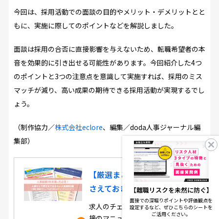
今回は、採用活動での面談の目的やメリット・デメリットとと
もに、実施に際してのポイントなどを解説しました。
面談は採用の合否に直接影響を与えないため、転職希望者の本
音を効果的に引き出せる可能性があります。今回紹介した4つ
のポイントと3つの注意点を意識して実施すれば、採用のミス
マッチが減り、高い成果の期待できる採用活動が実現するでし
ょう。
（制作協力／
株式会社eclore
、編集／doda人事ジャーナル編
集部）
【厳選まとめ】 人事として押
さえておきたい人気資料3選
【離職リスクを未然に防ぐ】
面接での深堀りポイントや評価観点を
求人のチェックリストや面談・面
設定するなど、ぜひこちらのシートを
ご活用ください。
接のマニュアルなど、dodaで人気