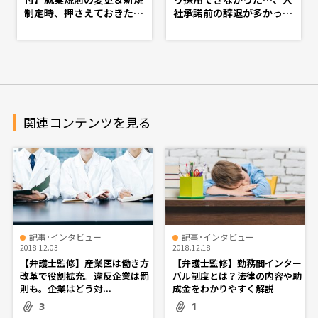
制定時、押さえておきたい
社承諾前の辞退が多かっ
基礎知識 - d's JOURNAL
た…を繰り返さない採用の
（dsj）- 理想の人事へ、シ
見直し・入社承諾フォロー
ョートカット
策 -第６話-
関連コンテンツを見る
記事･インタビュー
記事･インタビュー
2018.12.03
2018.12.18
【弁護士監修】産業医は働き方
【弁護士監修】勤務間インター
改革で役割拡充。違反企業は罰
バル制度とは？法律の内容や助
則も。企業はどう対...
成金をわかりやすく解説
3
1