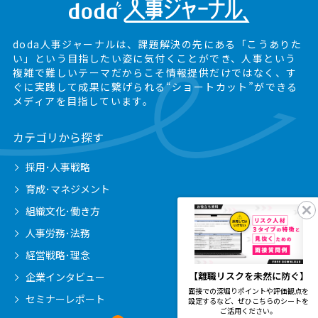
doda人事ジャーナルは、課題解決の先にある
「こうありた
い」という目指したい姿に気付くことができ、
人事という
複雑で難しいテーマだからこそ情報提供だけではなく、
す
ぐに実践して成果に繋げられる“ショートカット”ができる
メディアを目指しています。
カテゴリから探す
採用･人事戦略
育成･マネジメント
組織文化･働き方
人事労務･法務
経営戦略･理念
【離職リスクを未然に防ぐ】
企業インタビュー
面接での深堀りポイントや評価観点を
セミナーレポート
設定するなど、ぜひこちらのシートを
ご活用ください。