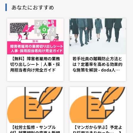
あなたにおすすめ
【無料】障害者雇用の業務
若手社員の離職防止方法と
切り出しシート｜人事・採
は？定着率を高める効果的
用担当者向け完全ガイド
な施策を解説 - doda人事
ジャーナル - 理想の人事
へ、ショートカット
【社労士監修・サンプル
【マンガから学ぶ】予定よ
付】就業規則の変更＆新規
り採用できなかった…、入