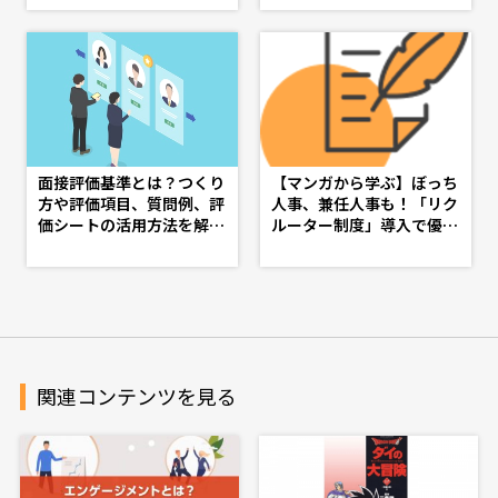
ートカット
面接評価基準とは？つくり
【マンガから学ぶ】ぼっち
方や評価項目、質問例、評
人事、兼任人事も！「リク
価シートの活用方法を解説
ルーター制度」導入で優秀
- doda人事ジャーナル - 理
な人材を採用しよう -第５
想の人事へ、ショートカッ
話-
ト
関連コンテンツを見る