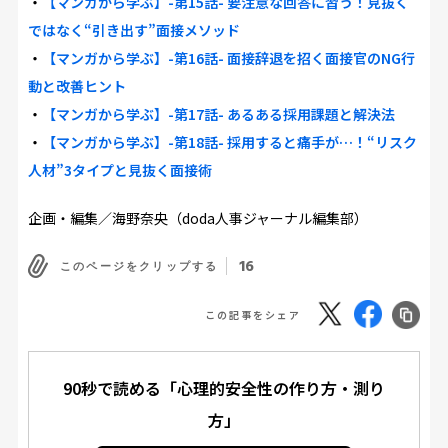
・
【マンガから学ぶ】-第15話- 要注意な回答に習う！見抜く
ではなく“引き出す”面接メソッド
・
【マンガから学ぶ】-第16話- 面接辞退を招く面接官のNG行
動と改善ヒント
・
【マンガから学ぶ】-第17話- あるある採用課題と解決法
・
【マンガから学ぶ】-第18話- 採用すると痛手が…！“リスク
人材”3タイプと見抜く面接術
企画・編集／海野奈央（doda人事ジャーナル編集部）
16
このページをクリップする
この記事をシェア
90秒で読める「心理的安全性の作り方・測り
方」