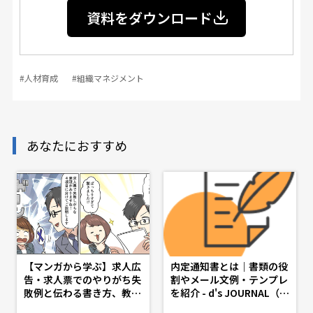
資料をダウンロード
#人材育成
#組織マネジメント
あなたにおすすめ
【マンガから学ぶ】求人広
内定通知書とは｜書類の役
告・求人票でのやりがち失
割やメール文例・テンプレ
敗例と伝わる書き方、教え
を紹介 - d's JOURNAL（d
ます -第14話-
sj）- 理想の人事へ、ショ