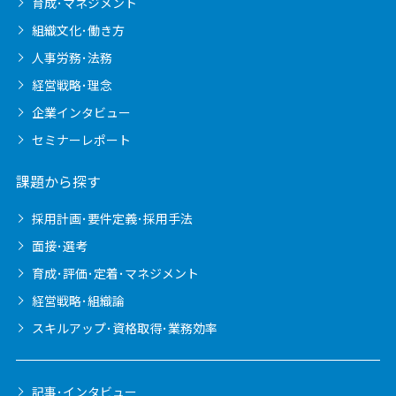
育成･マネジメント
組織文化･働き方
人事労務･法務
経営戦略･理念
企業インタビュー
セミナーレポート
課題から探す
採用計画･要件定義･採用手法
面接･選考
育成･評価･定着･マネジメント
経営戦略･組織論
スキルアップ･資格取得･業務効率
記事･インタビュー