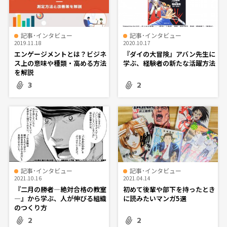
記事･インタビュー
記事･インタビュー
2019.11.18
2020.10.17
エンゲージメントとは？ビジネ
『ダイの大冒険』アバン先生に
ス上の意味や種類・高める方法
学ぶ、経験者の新たな活躍方法
を解説
3
2
記事･インタビュー
記事･インタビュー
2021.10.16
2021.04.14
『二月の勝者―絶対合格の教室
初めて後輩や部下を持ったとき
―』から学ぶ、人が伸びる組織
に読みたいマンガ5選
のつくり方
2
2