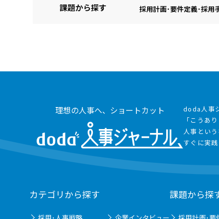
課題から探す
採用計画･要件定義･採用
理想の人事へ、ショートカット
doda人
「こうあり
人事という
すぐに実践
カテゴリから探す
課題から探
採用･人事戦略
企業インタビュー
採用計画･要