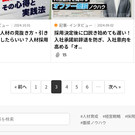
ビュー
記事･インタビュー
2024.10.01
2024.09.02
る人材の見抜き方・引き
採用決定後に口説き始めても遅い！
うしたらいい？人材採用
入社承諾前辞退を防ぎ、入社意向を
高める「オ...
15
« 前へ
1
2
3
4
5
6
…
次へ »
#人材育成
#経営戦略
#採
#面接ノウハウ