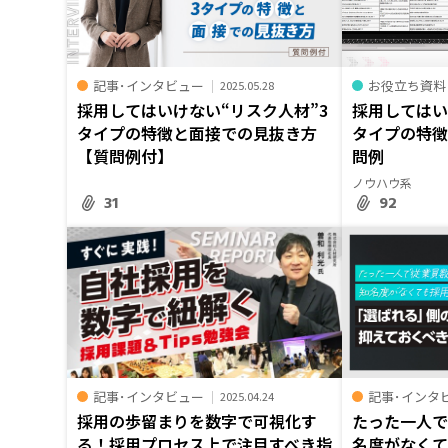
記事･インタビュー
お役立ち資料
2025.05.28
採用してはいけない“リスク人材”3
採用してはい
タイプの特徴と面接での見抜き方
タイプの特
【質問例付】
問例
ノウハウ系
31
92
記事･インタビュー
記事･インタ
2025.04.24
採用の歩留まりを数字で可視化す
たった一人で
る！採用プロセス上で注目すべき指
名度がなくて