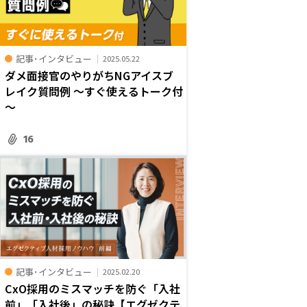
記事･インタビュー
2025.05.22
ダメ面接官のやりがちNGアイスブ
レイク質問例 ～すぐ使えるトーク付
～
16
記事･インタビュー
2025.02.20
CxO採用のミスマッチを防ぐ「入社
前」「入社後」の秘訣【エグゼクテ