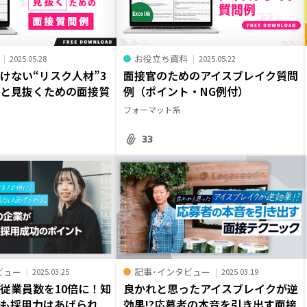
お役立ち資料
2025.05.28
2025.05.22
けない“リスク人材”3
面接官のためのアイスブレイク質問
徴と見抜くための面接質
例（ポイント・NG例付）
フォーマット系
33
ビュー
記事･インタビュー
2025.03.25
2025.03.19
従業員数を10倍に！知
良かれと思ったアイスブレイクが逆
も採用力はあげられ
効果!?応募者の本音を引き出す面接