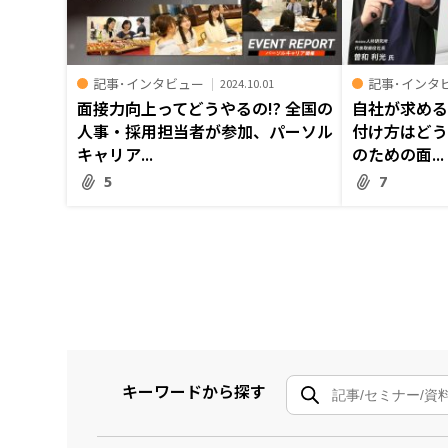
記事･インタビュー
記事･インタ
2024.10.01
面接力向上ってどうやるの――!? 全国の
自社が求め
人事・採用担当者が参加、パーソル
付け方はど
キャリア...
のための面...
5
7
キーワードから探す