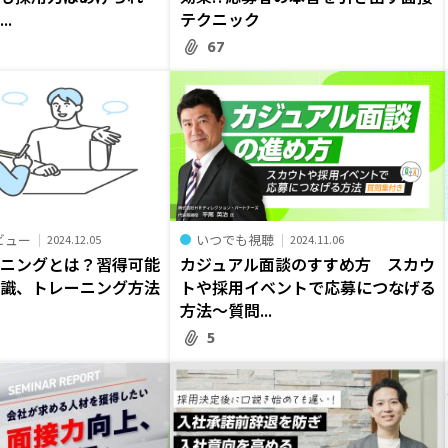
..
テクニック
67
ビュー
いつでも視聴
2024.12.05
2024.11.06
ーニングとは？習得可能
カジュアル面談のすすめ方 スカウ
知識、トレーニング方法
トや採用イベントで応募につなげる
方法～質問...
5