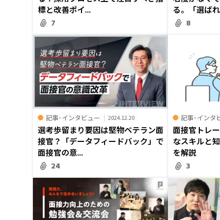
標と改善ポイ...
る。「選ばれ.
7
8
記事･インタビュー
記事･インタ
2024.12.20
選考歩留まり要因は堅物ベテラン面
面接官トレ
接官？「データフィードバック」で
なスキルと
面接官の意...
を解説
24
3