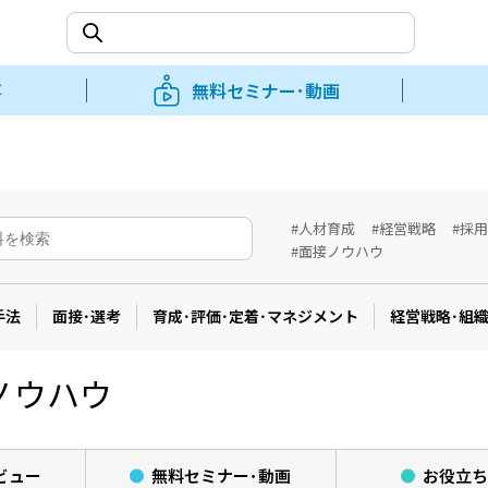
事
無料セミナー･動画
#人材育成
#経営戦略
#採
#面接ノウハウ
手法
面接･選考
育成･評価･定着･マネジメント
経営戦略･組
ノウハウ
ビュー
無料セミナー･
動画
お役立