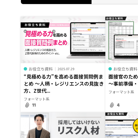
お役立ち資料
お役立ち資料
2025.07.29
“見極める力”を高める面接質問例ま
面接官のた
とめ ～人柄・レジリエンスの見抜き
～事前準備
方、Z世代...
フォーマット系
フォーマット系
11
4