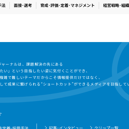
手法
面接･選考
育成･評価･定着･マネジメント
経営戦略･組
事ジャーナルは、課題解決の先にある
たい」という目指したい姿に気付くことができ、
複雑で難しいテーマだからこそ情報提供だけではなく、
して成果に繋げられる“ショートカット”ができるメディアを目指して
す
記事･インタビュー
クリップ一覧
件定義･採用手法