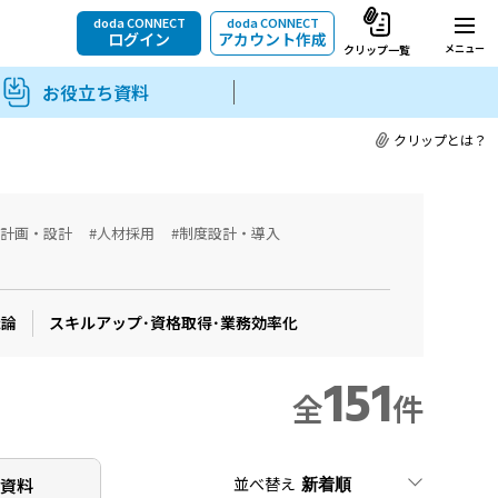
doda CONNECT
doda CONNECT
ログイン
アカウント作成
メニュー
クリップ一覧
お役立ち資料
クリップとは？
用計画・設計
#人材採用
#制度設計・導入
織論
スキルアップ･資格取得･業務効率化
151
全
件
並べ替え
ち
資料