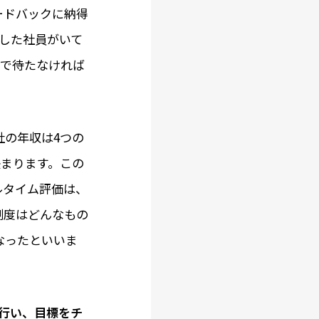
ードバックに納得
した社員がいて
まで待たなければ
社の年収は4つの
決まります。この
ルタイム評価は、
制度はどんなもの
なったといいま
度行い、目標をチ