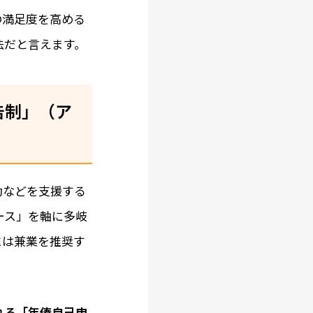
の満足度を高める
法だと言えます。
告制」（ア
動などを支援する
ース」を軸に多岐
には兼業を推奨す
れる「年俸自己申