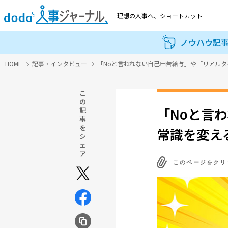
理想の人事へ、
ショートカット
ノウハウ記
HOME
記事・インタビュー
「Noと言われない自己申告給与」や「リアル
こ
の
「Noと言
記
事
を
常識を変え
シ
ェ
ア
このページをクリ