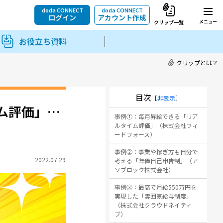
doda CONNECT
doda CONNECT
ログイン
アカウント作成
メニュー
クリップ一覧
お役立ち資料
クリップとは？
目次
［
非表示
］
ム評価」…
事例①：毎月昇給できる「リア
ルタイム評価」（株式会社フィ
ードフォース）
事例②：事業や稼ぎ方も自分で
2022.07.29
考える「年俸自己申告制」（ア
ソブロック株式会社）
事例③：最高で月給550万円を
実現した「雰囲気給与制度」
（株式会社クラウドネイティ
ブ）