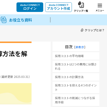
doda CONNECT
doda CONNECT
ログイン
アカウント作成
メニュー
クリップ一覧
お役立ち資料
クリップとは？
目次
［
非表示
］
算方法を解
採用コストの平均相場
採用コストは2つの費用に分類さ
れる
1（最終更新 2025.03.31）
採用コストの計算方法
採用コストを抑える4つのポイン
ト
採用コストの削減につながる採
用手段