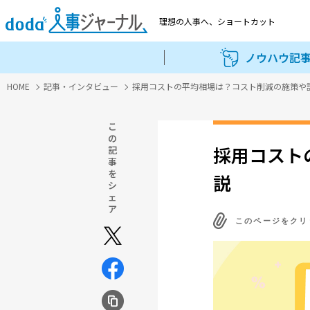
理想の人事へ、
ショートカット
ノウハウ記
HOME
記事・インタビュー
採用コストの平均相場は？コスト削減の施策や
こ
の
採用コスト
記
事
を
説
シ
ェ
ア
このページをクリ