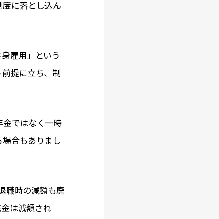
制度に落とし込ん
終身雇用」という
う前提に立ち、制
年金ではなく一時
る場合もありまし
退職時の減額も廃
職金は減額され