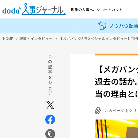
理想の人事へ、
ショートカット
ノウハウ記
HOME
記事・インタビュー
【メガバンク3行スペシャルインタビュー】“銀
こ
の
【メガバン
記
事
を
過去の話か
シ
ェ
当の理由と
ア
このページをクリ