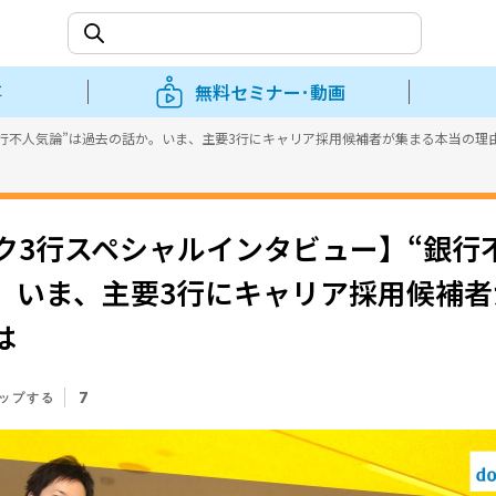
事
無料セミナー･動画
行不人気論”は過去の話か。いま、主要3行にキャリア採用候補者が集まる本当の理
ク3行スペシャルインタビュー】“銀行
。いま、主要3行にキャリア採用候補者
は
7
ップする