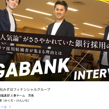
社みずほフィナンシャルグループ
略推進部 人事チーム 次長
憲市（かくだ・けんいち）
ィール