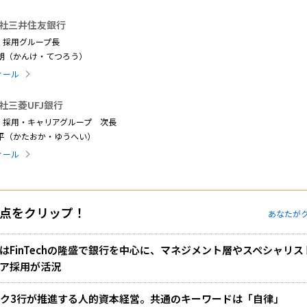
社三井住友銀行
 採用グループ長
哲朗（かんけ・てつろう）
ィール
社三菱UFJ銀行
 採用・キャリアグループ 次長
裕平（かたおか・ゆうへい）
ィール
点をクリップ！
あなたが
はFinTechの隆盛で銀行を中心に、マネジメント層やスペシャリス
ア採用が活況
ク3行が推進する人的資本経営。共通のキーワードは「自律」