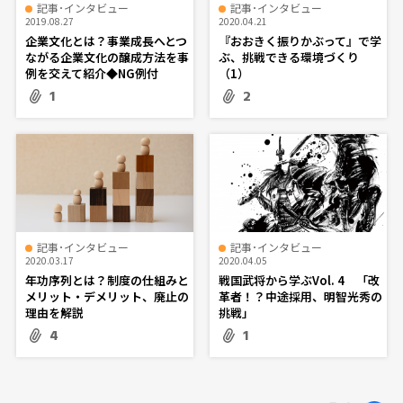
記事･インタビュー
記事･インタビュー
2019.08.27
2020.04.21
企業文化とは？事業成長へとつ
『おおきく振りかぶって』で学
ながる企業文化の醸成方法を事
ぶ、挑戦できる環境づくり
例を交えて紹介◆NG例付
（1）
1
2
記事･インタビュー
記事･インタビュー
2020.03.17
2020.04.05
年功序列とは？制度の仕組みと
戦国武将から学ぶVol. 4 「改
メリット・デメリット、廃止の
革者！？中途採用、明智光秀の
理由を解説
挑戦」
4
1