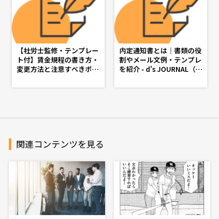
【社労士監修・テンプレー
内定通知書とは｜書類の役
ト付】賃金規程の書き方・
割やメール文例・テンプレ
変更方法と注意すべきポイ
を紹介 - d's JOURNAL（d
ント - d's JOURNAL（ds
sj）- 理想の人事へ、ショ
j）- 理想の人事へ、ショー
ートカット
トカット
関連コンテンツを見る