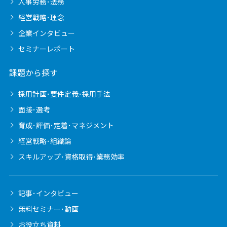
人事労務･法務
経営戦略･理念
企業インタビュー
セミナーレポート
課題から探す
採用計画･要件定義･採用手法
面接･選考
育成･評価･定着･マネジメント
経営戦略･組織論
スキルアップ･資格取得･業務効率
記事･インタビュー
無料セミナー･動画
お役立ち資料