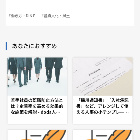
#働き方・DI＆E
#組織文化・風土
あなたにおすすめ
若手社員の離職防止方法と
「採用通知書」「入社承諾
は？定着率を高める効果的
書」など、アレンジして使
な施策を解説 - doda人事
える人事の小テンプレート
ジャーナル - 理想の人事
特集 - d's JOURNAL（ds
へ、ショートカット
j）- 理想の人事へ、ショー
トカット