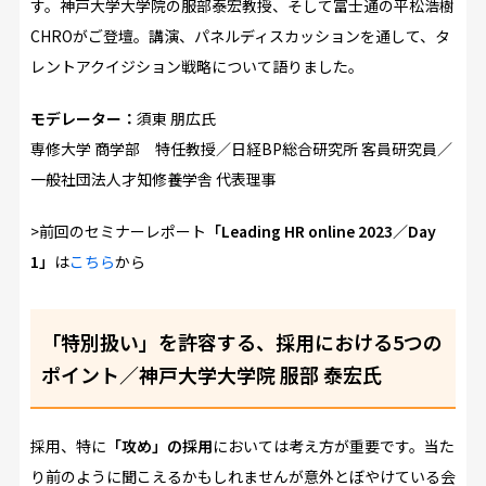
す。神戸大学大学院の服部泰宏教授、そして富士通の平松浩樹
CHROがご登壇。講演、パネルディスカッションを通して、タ
レントアクイジション戦略について語りました。
モデレーター：
須東 朋広氏
専修大学 商学部 特任教授／日経BP総合研究所 客員研究員／
一般社団法人才知修養学舎 代表理事
>前回のセミナーレポート
「Leading HR online 2023／Day
1」
は
こちら
から
「特別扱い」を許容する、採用における5つの
ポイント／神戸大学大学院 服部 泰宏氏
採用、特に
「攻め」の採用
においては考え方が重要です。当た
り前のように聞こえるかもしれませんが意外とぼやけている会