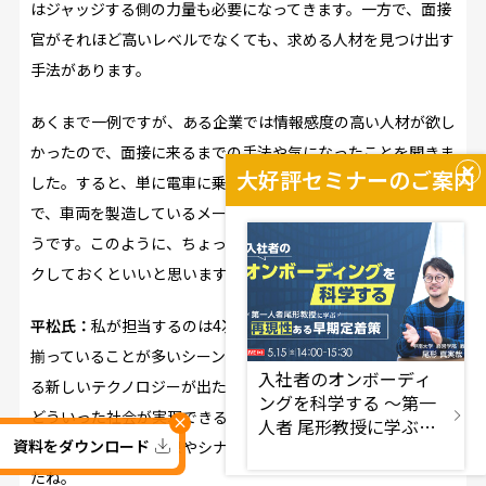
はジャッジする側の力量も必要になってきます。一方で、面接
官がそれほど高いレベルでなくても、求める人材を見つけ出す
手法があります。
あくまで一例ですが、ある企業では情報感度の高い人材が欲し
かったので、面接に来るまでの手法や気になったことを聞きま
大好評セミナーのご案内
した。すると、単に電車に乗ってきたと答える人がいる一方
で、車両を製造しているメーカーを答えるなど、分散が出たそ
うです。このように、ちょっと工夫した質問をいくつかストッ
クしておくといいと思います。
平松氏：
私が担当するのは4次面接など、一定レベルの人材が
揃っていることが多いシーンです。そこで5年後、10年後にあ
入社者のオンボーディ
る新しいテクノロジーが出たと仮定して、そのテクノロジーで
ングを科学する ～第一
どういった社会が実現できるか。実現に向けての阻害要因など
×
人者 尾形教授に学ぶ再
資料をダウンロード
仮説をもとにした発想やシナリオを聞くように工夫していまし
現性ある早期定着策～ -
doda人事ジャーナル -
たね。