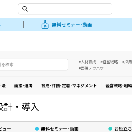
事
無料セミナー･動画
#人材育成
#経営戦略
#採
#面接ノウハウ
手法
面接･選考
育成･評価･定着･マネジメント
経営戦略･組
設計・導入
ビュー
無料セミナー･
動画
お役立