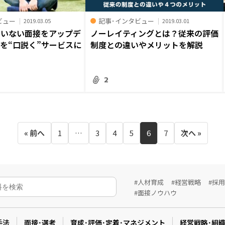
ビュー
記事･インタビュー
2019.03.05
2019.03.01
ていない面接をアップデ
ノーレイティングとは？従来の評価
を“口説く”サービスに
制度との違いやメリットを解説
2
« 前へ
1
…
3
4
5
6
7
次へ »
#人材育成
#経営戦略
#採
#面接ノウハウ
手法
面接･選考
育成･評価･定着･マネジメント
経営戦略･組