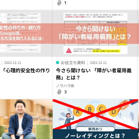
1
お役立ち資料
2023.12.11
2023.12.11
る「心理的安全性の作り
今さら聞けない 「障がい者雇用義
」
務」とは？
ノウハウ系
3