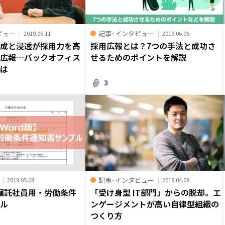
ビュー
記事･インタビュー
2019.06.11
2019.06.06
醸成と浸透が採用力を高
採用広報とは？7つの手法と成功さ
・広報…バックオフィス
せるためのポイントを解説
とは
3
記事･インタビュー
2019.05.08
2019.04.09
】嘱託社員用・労働条件
「受け身型 IT部門」からの脱却。エ
プル
ンゲージメントが高い自律型組織の
つくり方