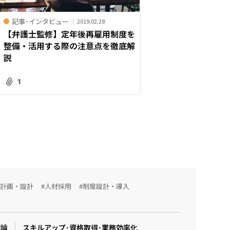
記事･インタビュー
2019.02.28
【弁護士監修】定年後再雇用制度を
整備・活用する際の注意点を徹底解
説
1
用計画・設計
#人材採用
#制度設計・導入
織論
スキルアップ･資格取得･業務効率化