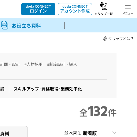
doda CONNECT
doda CONNECT
ログイン
アカウント作成
メニュー
クリップ一覧
お役立ち資料
クリップとは？
用計画・設計
#人材採用
#制度設計・導入
織論
スキルアップ･資格取得･業務効率化
132
全
件
並べ替え
ち
資料