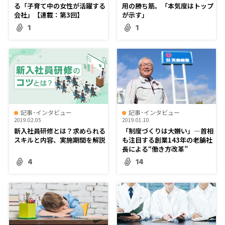
る「子育て中の女性が活躍する
用の勝ち筋。「本気度はトップ
会社」【連載：第3回】
が示す」
1
1
記事･インタビュー
記事･インタビュー
2019.02.05
2019.01.10
新入社員研修とは？求められる
「制度づくりは大嫌い」―首相
スキルと内容、実施期間を解説
も注目する創業143年の老舗社
長による“働き方改革”
4
14