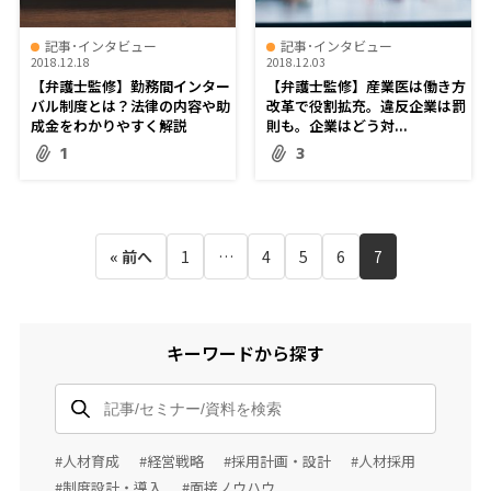
記事･インタビュー
記事･インタビュー
2018.12.18
2018.12.03
【弁護士監修】勤務間インター
【弁護士監修】産業医は働き方
バル制度とは？法律の内容や助
改革で役割拡充。違反企業は罰
成金をわかりやすく解説
則も。企業はどう対...
1
3
« 前へ
1
…
4
5
6
7
キーワードから探す
#人材育成
#経営戦略
#採用計画・設計
#人材採用
#制度設計・導入
#面接ノウハウ