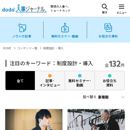
理想の人事へ、
ショートカット
探す
メニュー
ノウハウ記事
無料セミナー･動画
お役立ち資料
HOME
コンテンツ一覧
制度設計・導入
132
注目のキーワード：制度設計・導入
全
件
全て
記事･
無料セミナー･
お役立ち
インタビュー
動画
資料
並べ替え