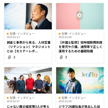
記事･インタビュー
記事･インタビュー
2019.02.13
2019.02.08
調査と事例から見る、人材定着
【弁護士監修】短時間勤務制度
（リテンション）マネジメント
を育児や介護、通院等で正しく
とは【セミナーレポ...
運用するための基礎知識
2
3
記事･インタビュー
記事･インタビュー
2019.02.07
2019.02.06
じゃない層の経営陣3人が考え
ジラフ26歳社長が見出した採