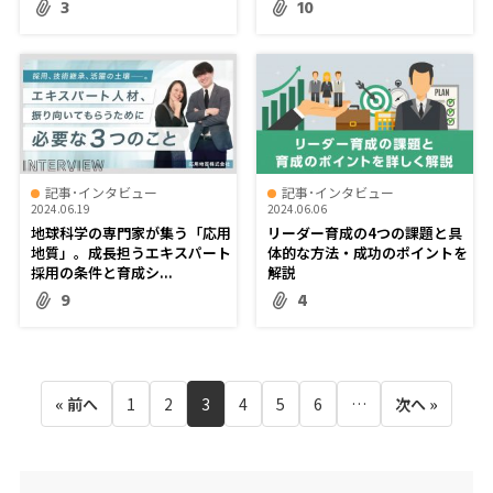
3
10
記事･インタビュー
記事･インタビュー
2024.06.19
2024.06.06
地球科学の専門家が集う「応用
リーダー育成の4つの課題と具
地質」。成長担うエキスパート
体的な方法・成功のポイントを
採用の条件と育成シ...
解説
9
4
« 前へ
1
2
3
4
5
6
…
次へ »