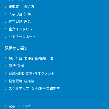
組織文化･働き方
人事労務･法務
経営戦略･理念
企業インタビュー
セミナーレポート
課題から探す
採用計画･要件定義･採用手法
面接･選考
育成･評価･定着･マネジメント
経営戦略･組織論
スキルアップ･資格取得･業務効率
記事･インタビュー