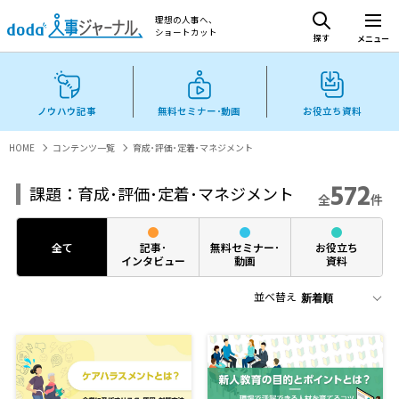
理想の人事へ、
ショートカット
探す
メニュー
ノウハウ記事
無料セミナー･動画
お役立ち資料
HOME
コンテンツ一覧
育成･評価･定着･マネジメント
572
課題：育成･評価･定着･マネジメント
全
件
全て
記事･
無料セミナー･
お役立ち
インタビュー
動画
資料
並べ替え