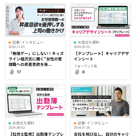
記事･インタビュー
お役立ち資料
2024.11.05
2024.09.10
「無理ゲー」にしない！キッズ
【テンプレート】キャリアデザ
ライン経沢氏に聞く“女性の管
インシート
理職への昇進意欲を後...
フォーマット系
17
8
お役立ち資料
記事･インタビュー
2024.08.02
2024.07.30
【社労士監修】出勤簿テンプレ
会社を飛び出し、自分のキャリ