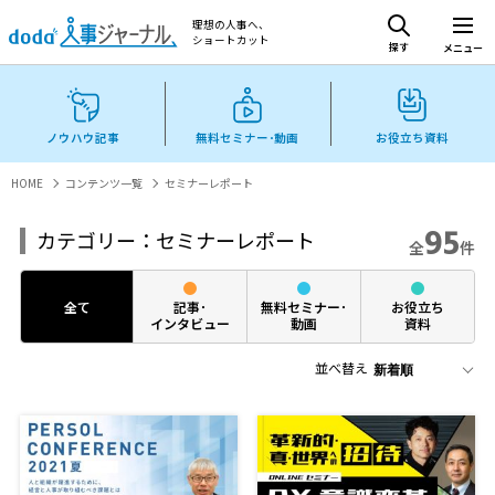
理想の人事へ、
ショートカット
探す
メニュー
ノウハウ記事
無料セミナー･動画
お役立ち資料
HOME
コンテンツ一覧
セミナーレポート
95
カテゴリー：セミナーレポート
全
件
全て
記事･
無料セミナー･
お役立ち
インタビュー
動画
資料
並べ替え