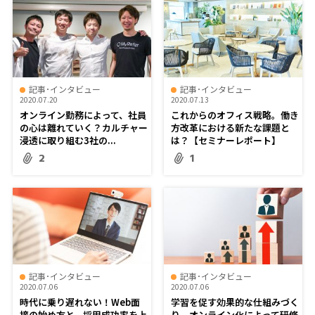
記事･インタビュー
記事･インタビュー
2020.07.20
2020.07.13
オンライン勤務によって、社員
これからのオフィス戦略。働き
の心は離れていく？カルチャー
方改革における新たな課題と
浸透に取り組む3社の...
は？【セミナーレポート】
2
1
記事･インタビュー
記事･インタビュー
2020.07.06
2020.07.06
時代に乗り遅れない！Web面
学習を促す効果的な仕組みづく
接の始め方と、採用成功率を上
り。オンライン化によって研修