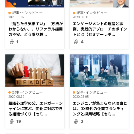
記事･インタビュー
記事･インタビュー
2020.11.02
2020.08.31
「落ちたら気まずい」「方法が
エンゲージメントの理論と事
わからない」。リファラル採用
例、実践的アプローチのポイン
の不安、どう乗り越...
トとは【セミナーレポ...
1
4
記事･インタビュー
記事･インタビュー
2020.08.19
2020.08.05
組織心理学の父、エドガー・シ
エンジニアが集まらない理由と
ャインに学ぶ、変化に対応でき
は。DX時代の企業ブランディ
る組織づくり【セミ...
ングと採用戦略【セミ...
19
2