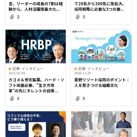
言。リーダーの成長の7割は経
で20名から200名に急拡大。
験から。人材活躍度最大化...
採用戦略に必要な3つの要...
2
3
記事･インタビュー
記事･インタビュー
2021.01.06
2020.12.29
カゴメ＆参天製薬。ハード・ソ
星野リゾート採用のポイント｜
フト両面必要、”生き方改
人を惹きつける組織文化
革”の先にタレントの自律...
3
5