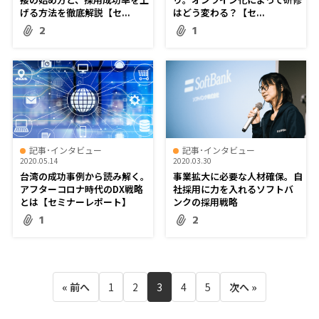
げる方法を徹底解説【セ...
はどう変わる？【セ...
2
1
記事･インタビュー
記事･インタビュー
2020.05.14
2020.03.30
台湾の成功事例から読み解く。
事業拡大に必要な人材確保。自
アフターコロナ時代のDX戦略
社採用に力を入れるソフトバ
とは【セミナーレポート】
ンクの採用戦略
1
2
« 前へ
1
2
3
4
5
次へ »