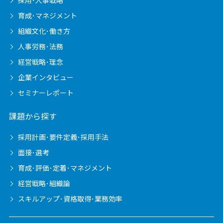
採用･人事戦略
育成･マネジメント
組織文化･働き方
人事労務･法務
経営戦略･理念
企業インタビュー
セミナーレポート
課題から探す
採用計画･要件定義･採用手法
面接･選考
育成･評価･定着･マネジメント
経営戦略･組織論
スキルアップ･資格取得･業務効率