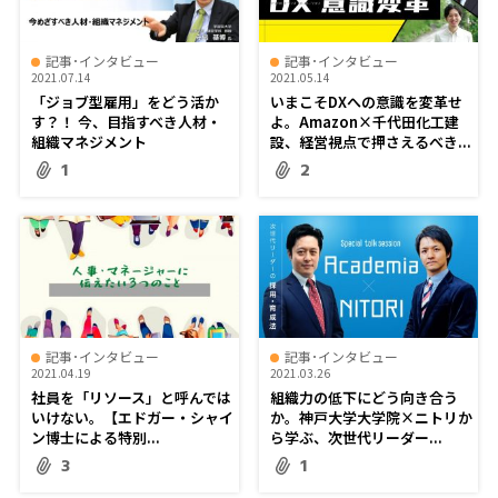
記事･インタビュー
記事･インタビュー
2021.07.14
2021.05.14
「ジョブ型雇用」をどう活か
いまこそDXへの意識を変革せ
す？！ 今、目指すべき人材・
よ。Amazon×千代田化工建
組織マネジメント
設、経営視点で押さえるべき...
1
2
記事･インタビュー
記事･インタビュー
2021.04.19
2021.03.26
社員を「リソース」と呼んでは
組織力の低下にどう向き合う
いけない――。【エドガー・シャイ
か。神戸大学大学院×ニトリか
ン博士による特別...
ら学ぶ、次世代リーダー...
3
1