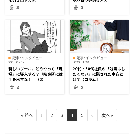
3
5
記事･インタビュー
記事･インタビュー
2020.05.19
2020.04.28
新しいツール、どうやって「現
20代・30代社員の「残業はし
場」に導入する？『映像研には
たくない」に隠された本音と
手を出すな！』（2）
は？【コラム】
2
5
« 前へ
1
2
3
4
5
6
次へ »