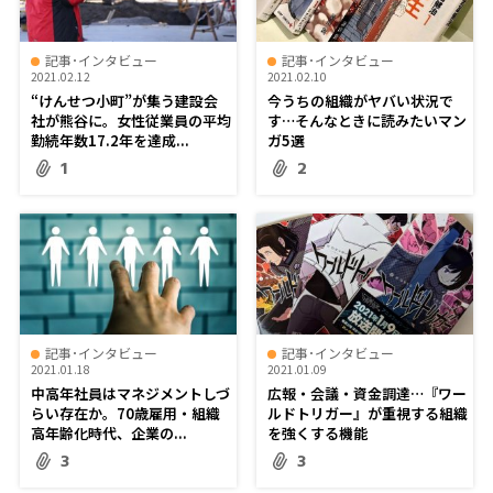
記事･インタビュー
記事･インタビュー
2021.02.12
2021.02.10
“けんせつ小町”が集う建設会
今うちの組織がヤバい状況で
社が熊谷に。女性従業員の平均
す…そんなときに読みたいマン
勤続年数17.2年を達成...
ガ5選
1
2
記事･インタビュー
記事･インタビュー
2021.01.18
2021.01.09
中高年社員はマネジメントしづ
広報・会議・資金調達…『ワー
らい存在か。70歳雇用・組織
ルドトリガー』が重視する組織
高年齢化時代、企業の...
を強くする機能
3
3