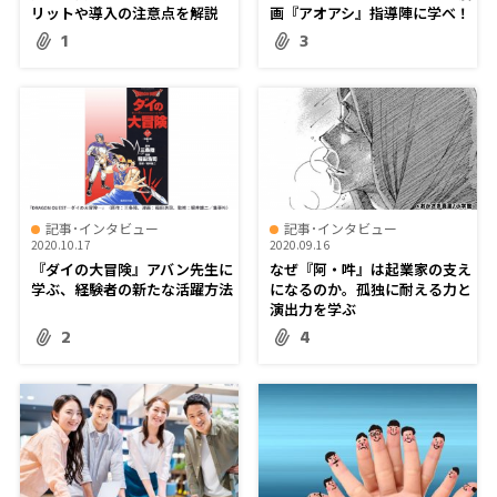
リットや導入の注意点を解説
画『アオアシ』指導陣に学べ！
1
3
記事･インタビュー
記事･インタビュー
2020.10.17
2020.09.16
『ダイの大冒険』アバン先生に
なぜ『阿・吽』は起業家の支え
学ぶ、経験者の新たな活躍方法
になるのか。孤独に耐える力と
演出力を学ぶ
2
4