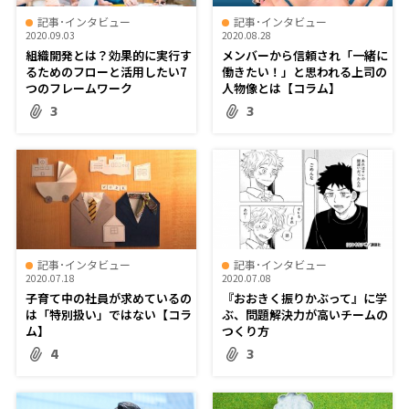
記事･インタビュー
記事･インタビュー
2020.09.03
2020.08.28
組織開発とは？効果的に実行す
メンバーから信頼され「一緒に
るためのフローと活用したい7
働きたい！」と思われる上司の
つのフレームワーク
人物像とは【コラム】
3
3
記事･インタビュー
記事･インタビュー
2020.07.18
2020.07.08
子育て中の社員が求めているの
『おおきく振りかぶって』に学
は「特別扱い」ではない【コラ
ぶ、問題解決力が高いチームの
ム】
つくり方
4
3