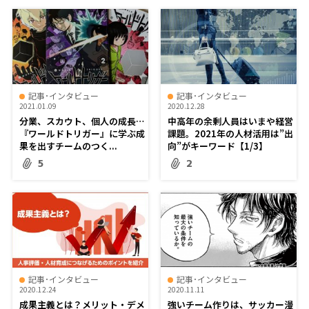
記事･インタビュー
記事･インタビュー
2021.01.09
2020.12.28
分業、スカウト、個人の成長…
中高年の余剰人員はいまや経営
『ワールドトリガー』に学ぶ成
課題。2021年の人材活用は”出
果を出すチームのつく...
向”がキーワード【1/3】
5
2
記事･インタビュー
記事･インタビュー
2020.12.24
2020.11.11
成果主義とは？メリット・デメ
強いチーム作りは、サッカー漫