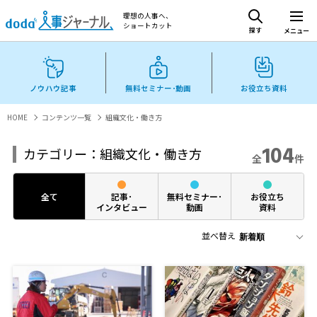
理想の人事へ、
ショートカット
探す
メニュー
ノウハウ記事
無料セミナー･動画
お役立ち資料
HOME
コンテンツ一覧
組織文化・働き方
104
カテゴリー：組織文化・働き方
全
件
全て
記事･
無料セミナー･
お役立ち
インタビュー
動画
資料
並べ替え